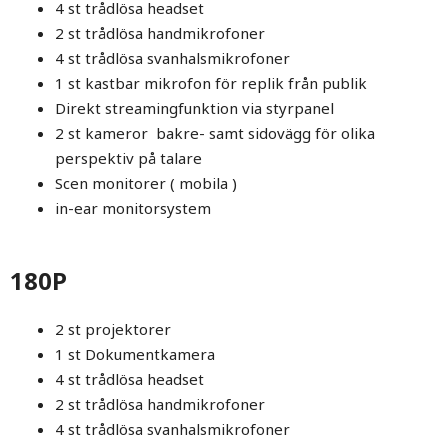
4 st trådlösa headset
2 st trådlösa handmikrofoner
4 st trådlösa svanhalsmikrofoner
1 st kastbar mikrofon för replik från publik
Direkt streamingfunktion via styrpanel
2 st kameror bakre- samt sidovägg för olika
perspektiv på talare
Scen monitorer ( mobila )
in-ear monitorsystem
180P
2 st projektorer
1 st Dokumentkamera
4 st trådlösa headset
2 st trådlösa handmikrofoner
4 st trådlösa svanhalsmikrofoner